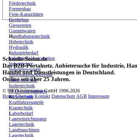
Fördertechnik
Formenbau
Freie-Kapazitäten
G
erätebau
Giessereien
Gummiwaren
H
andhabungstechnik
Hebetechnik
Hydraulik
I
ndustriebedarf
Schnelle-Seiten.de
Industrielle-Automation
Industrietore
Das B2B-Portalnetz. Anbietersuche für Industrie, Ha
Industriewaagen
Handel und Dienstleistungen in Deutschland.
Informationselektronik
Online seit über 25 Jahren.
Infrarottechnik
Isoliertechnik
© ISKO Information GmbH 1996-2026
IT-Dienstleistungen
Home
Über uns
Kontakt
Datenschutz
AGB
Impressum
K
ältetechnik
Kraftfahrzeugteile
Krantechnik
L
aborbedarf
L
agereinrichtungen
Lagertechnik
Landmaschinen
Lasertechnik