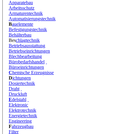
Apparatebau
Arbeitsschutz
Armaturentechnik
Automatisierungstechnik
B
auelemente
Befestigungstechnik
Behälterbau
Bes
chlagtechnik
Betriebsausstattung
Betriebseinrichtungen
Blechbearbeitung
Bürobedarfshandel
Büroeinrichtungen
C
hemische Erzeugnisse
D
ichtungen
Dosiertechnik
Draht
Druckluft
E
delstahl
Elektronic
Elektrotechnik
Energietechnik
Engineering
F
ahrzeugbau
Filter