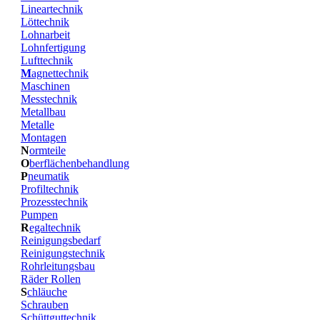
Lineartechnik
Löttechnik
Lohnarbeit
Lohnfertigung
Lufttechnik
M
agnettechnik
Maschinen
Messtechnik
Metallbau
Metalle
Montagen
N
ormteile
O
berflächenbehandlung
P
neumatik
Profiltechnik
Prozesstechnik
Pumpen
R
egaltechnik
Reinigungsbedarf
Reinigungstechnik
Rohrleitungsbau
Räder Rollen
S
chläuche
Schrauben
Schüttguttechnik